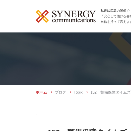
私達は広島の警備で
「安心して働ける会
自信を持って言えま
ホーム
ブログ
Topix
152 警備保障タイムズ