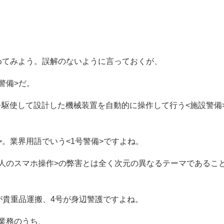
はめてみよう。誤解のないように言っておくが、
警備>だ。
駆使して設計した機械装置を自動的に操作して行う<施設警備
>。業界用語でいう<1号警備>ですよね。
人のスマホ操作>の弊害とは全く次元の異なるテーマであるこ
が貴重品運搬、4号が身辺警護ですよね。
業務のうち、