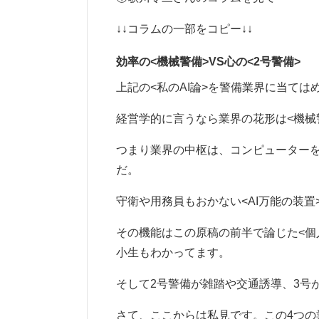
↓↓コラムの一部をコピー↓↓
効率の<機械警備>VS心の<2号警備>
上記の<私のAI論>を警備業界に当て
経営学的に言うなら業界の花形は<機械
つまり業界の中枢は、コンピューターを
だ。
守衛や用務員もおかない<AI万能の装置
その機能はこの原稿の前半で論じた<個
小生もわかってます。
そして2号警備が雑踏や交通誘導、3号
さて、ここからは私見です。この4つの